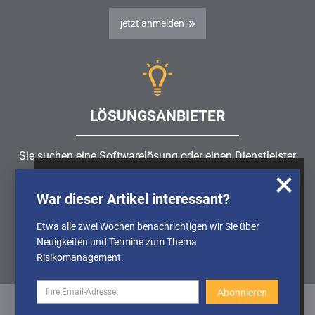
jetzt anmelden
LÖSUNGSANBIETER
Sie suchen eine Softwarelösung oder einen Dienstleister
rund um die Themen
Risikomanagement
,
GRC
, IKS oder
Wir nutzen Cookies, um u.A. anonymisierte
ISMS?
War dieser Artikel interessant?
Informationen über die Nutzung unserer
Webseite zu erhalten und unser Angebot so
Etwa alle zwei Wochen benachrichtigen wir Sie über
Partner finden
stetig verbessern zu können. Weitere
Neuigkeiten und Termine zum Thema
Informationen finden Sie in unserer
Risikomanagement.
Datenschutzerklärung
Cookies