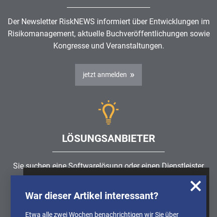
Der Newsletter RiskNEWS informiert über Entwicklungen im
Risikomanagement
, aktuelle Buchveröffentlichungen sowie
Kongresse und Veranstaltungen.
jetzt anmelden
LÖSUNGSANBIETER
Sie suchen eine Softwarelösung oder einen Dienstleister
rund um die Themen
Risikomanagement
,
GRC
, IKS oder
Wir nutzen Cookies, um u.A. anonymisierte
ISMS?
War dieser Artikel interessant?
Informationen über die Nutzung unserer
Webseite zu erhalten und unser Angebot so
Etwa alle zwei Wochen benachrichtigen wir Sie über