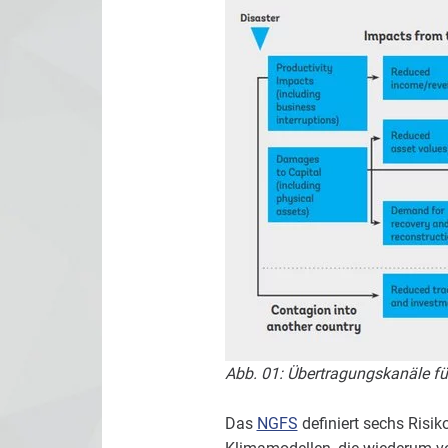
Abb. 01: Übertragungskanäle fü
Das
NGFS
definiert sechs Risik