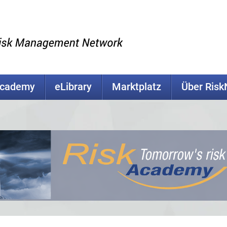
Academy
eLibrary
Marktplatz
Über Ris