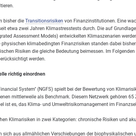
tieren.
n bisher die
Transitionsrisiken
von Finanzinstitutionen. Eine wa
it etwa zwei Jahren Klimastresstests durch. Die auf Grundlage 
rated Assessment Models) entwickelten Klimaszenarien werden 
e physischen klimabedingten Finanzrisiken standen dabei bisher
schen Risiken die gleiche Bedeutung beimessen. Im Folgenden w
berücksichtigt werden.
le richtig einordnen
inancial System" (NGFS) spielt bei der Bewertung von Klimarisike
enen mittlerweile als Benchmark. Diesem Netzwerk gehören 65
el ist es, das Klima- und Umweltrisikomanagement im Finanzse
chen Klimarisiken in zwei Kategorien: chronische Risiken und ak
 sich aus allmählichen Verschiebungen der biophysikalischen 