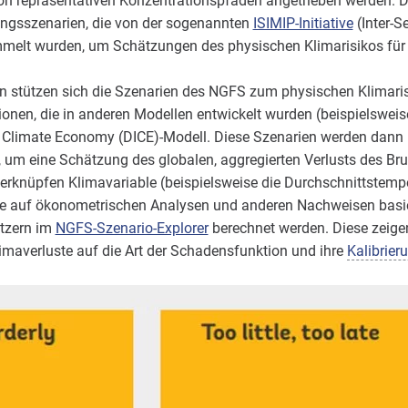
on repräsentativen Konzentrationspfaden angetrieben werden. 
ngsszenarien, die von der sogenannten
ISIMIP-Initiative
(Inter-S
melt wurden, um Schätzungen des physischen Klimarisikos für 
en stützen sich die Szenarien des NGFS zum physischen Klimari
onen, die in anderen Modellen entwickelt wurden (beispielswei
 Climate Economy (DICE)-Modell. Diese Szenarien werden dann in
 um eine Schätzung des globalen, aggregierten Verlusts des Bru
erknüpfen Klimavariable (beispielsweise die Durchschnittstemp
 die auf ökonometrischen Analysen und anderen Nachweisen basie
utzern im
NGFS-Szenario-Explorer
berechnet werden. Diese zeigen
maverluste auf die Art der Schadensfunktion und ihre
Kalibrier