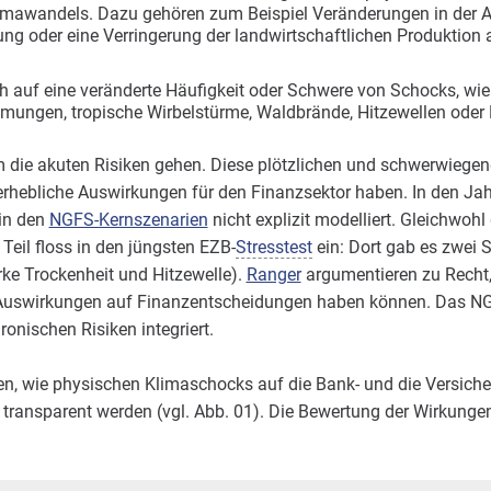
imawandels. Dazu gehören zum Beispiel Veränderungen in der Ar
ng oder eine Verringerung der landwirtschaftlichen Produktion 
h auf eine veränderte Häufigkeit oder Schwere von Schocks, wie
mungen, tropische Wirbelstürme, Waldbrände, Hitzewellen oder 
um die akuten Risiken gehen. Diese plötzlichen und schwerwiege
erhebliche Auswirkungen für den Finanzsektor haben. In den J
in den
NGFS-Kernszenarien
nicht explizit modelliert. Gleichwoh
 Teil floss in den jüngsten EZB-
Stresstest
ein: Dort gab es zwei 
e Trockenheit und Hitzewelle).
Ranger
argumentieren zu Recht,
 Auswirkungen auf Finanzentscheidungen haben können. Das NGS
ronischen Risiken integriert.
hen, wie physischen Klimaschocks auf die Bank- und die Versic
transparent werden (vgl. Abb. 01). Die Bewertung der Wirkungen