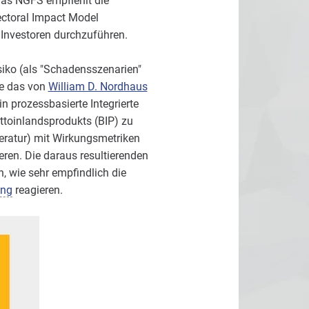
Das NGFS empfiehlt die
ectoral Impact Model
Investoren durchzuführen.
siko (als "Schadensszenarien"
se das von
William D. Nordhaus
 prozessbasierte Integrierte
ttoinlandsprodukts (BIP) zu
eratur) mit Wirkungsmetriken
ren. Die daraus resultierenden
, wie sehr empfindlich die
ung
reagieren.