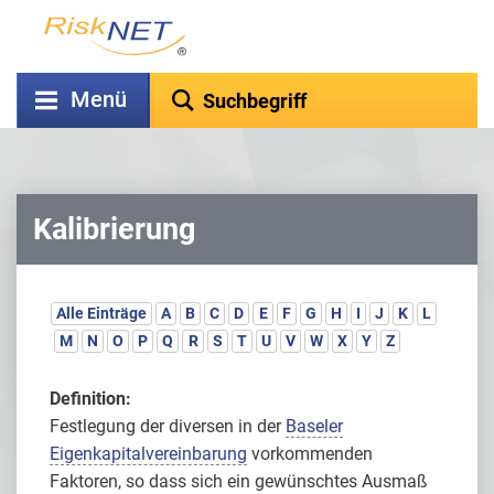
Menü
Kalibrierung
Alle Einträge
A
B
C
D
E
F
G
H
I
J
K
L
M
N
O
P
Q
R
S
T
U
V
W
X
Y
Z
Definition:
Festlegung der diversen in der
Baseler
Eigenkapitalvereinbarung
vorkommenden
Faktoren, so dass sich ein gewünschtes Ausmaß