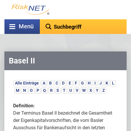
Menü
Basel II
Alle Einträge
A
B
C
D
E
F
G
H
I
J
K
L
M
N
O
P
Q
R
S
T
U
V
W
X
Y
Z
Definition:
Der Terminus Basel II bezeichnet die Gesamtheit
der Eigenkapitalvorschriften, die vom Basler
Ausschuss für Bankenaufsicht in den letzten