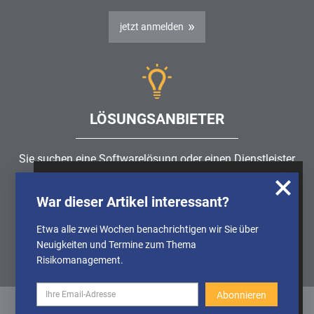
jetzt anmelden
LÖSUNGSANBIETER
Sie suchen eine Softwarelösung oder einen Dienstleister
rund um die Themen
Risikomanagement
,
GRC
, IKS oder
Wir nutzen Cookies, um u.A. anonymisierte
ISMS?
War dieser Artikel interessant?
Informationen über die Nutzung unserer
Webseite zu erhalten und unser Angebot so
Etwa alle zwei Wochen benachrichtigen wir Sie über
Partner finden
stetig verbessern zu können. Weitere
Neuigkeiten und Termine zum Thema
Informationen finden Sie in unserer
Risikomanagement.
Datenschutzerklärung