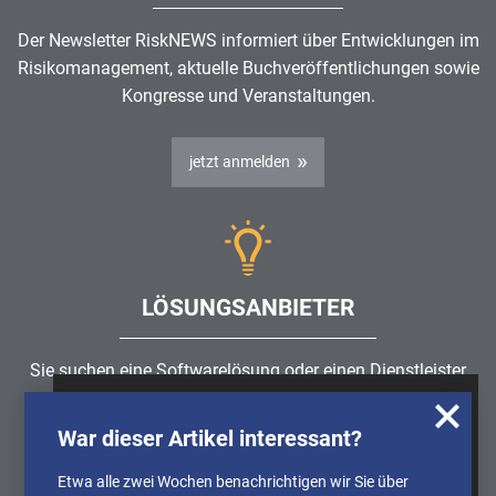
Der Newsletter RiskNEWS informiert über Entwicklungen im
Risikomanagement
, aktuelle Buchveröffentlichungen sowie
Kongresse und Veranstaltungen.
jetzt anmelden
LÖSUNGSANBIETER
Sie suchen eine Softwarelösung oder einen Dienstleister
rund um die Themen
Risikomanagement
,
GRC
, IKS oder
Wir nutzen Cookies, um u.A. anonymisierte
ISMS?
War dieser Artikel interessant?
Informationen über die Nutzung unserer
Webseite zu erhalten und unser Angebot so
Etwa alle zwei Wochen benachrichtigen wir Sie über
Partner finden