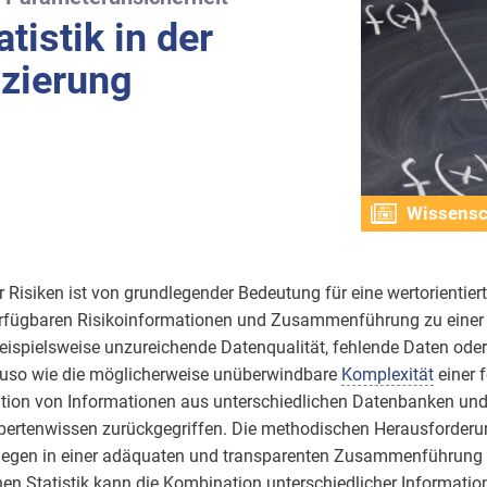
tistik in der
izierung
Wissensc
r Risiken ist von grundlegender Bedeutung für eine wertorienti
verfügbaren Risikoinformationen und Zusammenführung zu eine
eispielsweise unzureichende Datenqualität, fehlende Daten oder
nauso wie die möglicherweise unüberwindbare
Komplexität
einer f
tion von Informationen aus unterschiedlichen Datenbanken und
xpertenwissen zurückgegriffen. Die methodischen Herausforderun
liegen in einer adäquaten und transparenten Zusammenführung
n Statistik kann die Kombination unterschiedlicher Information