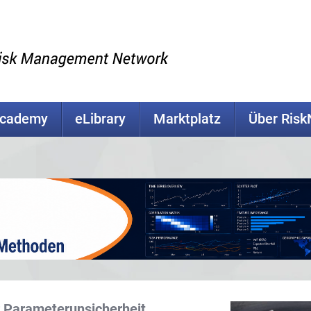
Academy
eLibrary
Marktplatz
Über Ris
r Parameterunsicherheit