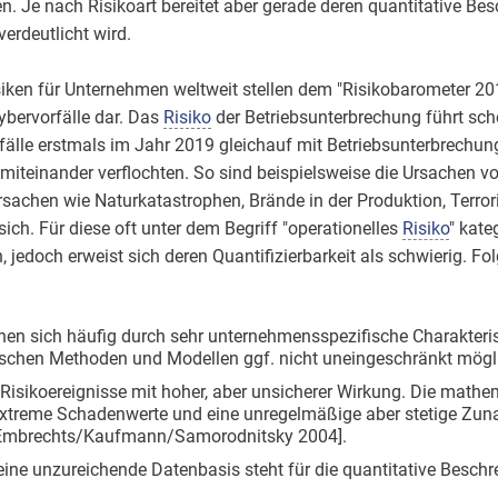
 Je nach Risikoart bereitet aber gerade deren quantitative Bes
erdeutlicht wird.
iken für Unternehmen weltweit stellen dem "Risikobarometer 201
bervorfälle dar. Das
Risiko
der Betriebsunterbrechung führt sch
fälle erstmals im Jahr 2019 gleichauf mit Betriebsunterbrechu
kt miteinander verflochten. So sind beispielsweise die Ursachen 
rsachen wie Naturkatastrophen, Brände in der Produktion, Terro
ch. Für diese oft unter dem Begriff "operationelles
Risiko
" kate
, jedoch erweist sich deren Quantifizierbarkeit als schwierig. 
hnen sich häufig durch sehr unternehmensspezifische Charakteris
tischen Methoden und Modellen ggf. nicht uneingeschränkt mögli
 Risikoereignisse mit hoher, aber unsicherer Wirkung. Die math
xtreme Schadenwerte und eine unregelmäßige aber stetige Zu
l. Embrechts/Kaufmann/Samorodnitsky 2004].
eine unzureichende Datenbasis steht für die quantitative Beschr