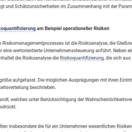
tigt und Schätzunsicherheiten im Zusammenhang mit der Parame
koquantifizierung
am Beispiel operationeller Risiken
Risikomanagementprozesses ist die Risikoanalyse, die Gleißner 
eine wertorientierte Unternehmenssteuerung anführt. Neben einer
nhaltet die Risikoanalyse die
Risikoquantifizierung
, die sich au
sgröße aufgefasst. Die möglichen Ausprägungen mit ihren Eintri
eitsverteilung beschrieben.
dt, welches unter Berücksichtigung der Wahrscheinlichkeitsver
usdrückt.
lten insbesondere die für ein Unternehmen wesentlichen Risiken 