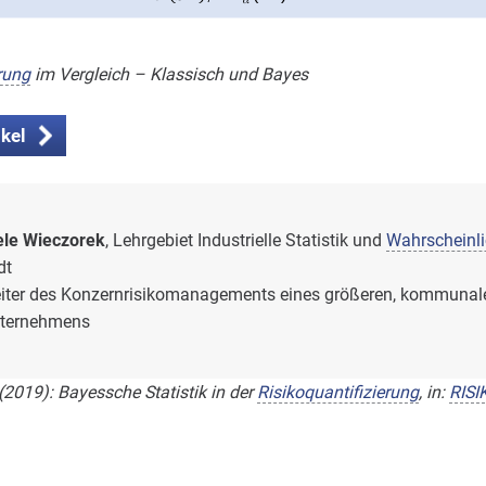
rung
im Vergleich – Klassisch und Bayes
kel
iele Wieczorek
, Lehrgebiet Industrielle Statistik und
Wahrscheinli
dt
eiter des Konzernrisikomanagements eines größeren, kommunal
ternehmens
 (2019): Bayessche Statistik in der
Risikoquantifizierung
, in:
RISI