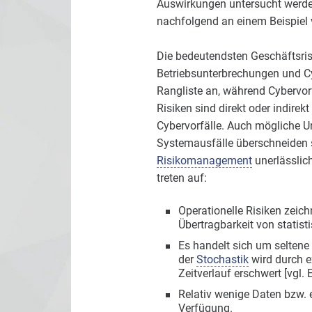
Auswirkungen untersucht werden.
nachfolgend an einem Beispiel v
Die bedeutendsten Geschäftsris
Betriebsunterbrechungen und Cy
Rangliste an, während Cybervor
Risiken sind direkt oder indire
Cybervorfälle. Auch mögliche U
Systemausfälle überschneiden si
Risikomanagement
unerlässlich
treten auf:
Operationelle Risiken zeic
Übertragbarkeit von statis
Es handelt sich um seltene
der
Stochastik
wird durch e
Zeitverlauf erschwert [vg
Relativ wenige Daten bzw. 
Verfügung.