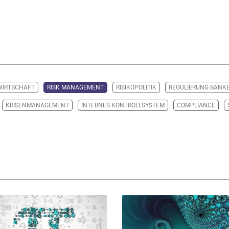
WIRTSCHAFT
RISK MANAGEMENT
RISIKOPOLITIK
REGULIERUNG BANK
KRISENMANAGEMENT
INTERNES KONTROLLSYSTEM
COMPLIANCE