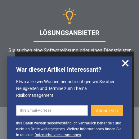
LÖSUNGSANBIETER
Sie suchen eine Softwarelösung oder einen Dienstleister
rund um die Themen
Risikomanagement
,
GRC
, IKS oder
Wir nutzen Cookies, um u.A. anonymisierte
ISMS?
War dieser Artikel interessant?
Informationen über die Nutzung unserer
Webseite zu erhalten und unser Angebot so
Etwa alle zwei Wochen benachrichtigen wir Sie über
Partner finden
stetig verbessern zu können. Weitere
Neuigkeiten und Termine zum Thema
Informationen finden Sie in unserer
Risikomanagement.
Datenschutzerklärung
Cookies
Cookies aktivieren
Ihre Daten werden selbstverständlich vertraulich behandelt und
deaktivieren
nicht an Dritte weitergegeben. Weitere Informationen finden Sie
Datenschutz
/
Impressum
/
Sitemap
in unseren
Datenschutzbestimmungen
.
© 1999 - 2026 RiskNET GmbH - The Risk Management Network