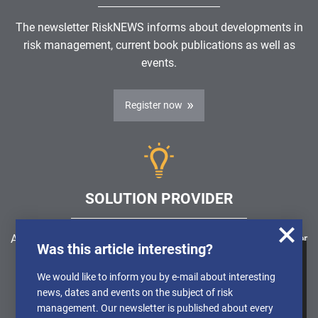
The newsletter RiskNEWS informs about developments in
risk management, current book publications as well as
events.
Register now
SOLUTION PROVIDER
Are you looking for a software solution or a service provider
Was this article interesting?
in the field of risk management, GRC, ICS or ISMS?
We use cookies to obtain anonymised
We would like to inform you by e-mail about interesting
information about the use of our website, so
news, dates and events on the subject of risk
Find a solution provider
that we can constantly improve our offer.
management. Our newsletter is published about every