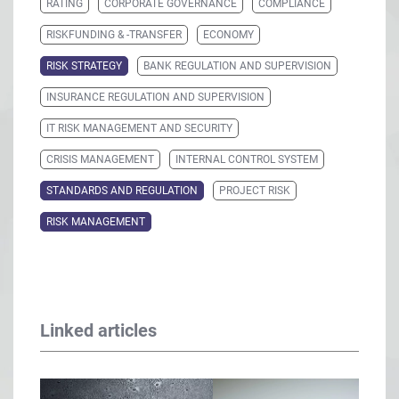
RATING
CORPORATE GOVERNANCE
COMPLIANCE
RISKFUNDING & -TRANSFER
ECONOMY
RISK STRATEGY
BANK REGULATION AND SUPERVISION
INSURANCE REGULATION AND SUPERVISION
IT RISK MANAGEMENT AND SECURITY
CRISIS MANAGEMENT
INTERNAL CONTROL SYSTEM
STANDARDS AND REGULATION
PROJECT RISK
RISK MANAGEMENT
Linked articles