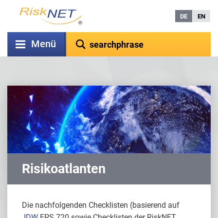
DE
EN
Menü
Risikoatlanten
Die nachfolgenden Checklisten (basierend auf
IDW
EPS 720 sowie Checklisten der RiskNET