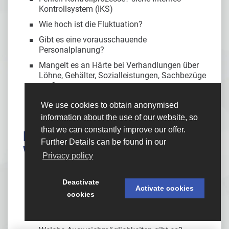
Kontrollsystem (IKS)
Wie hoch ist die Fluktuation?
Gibt es eine vorausschauende
Personalplanung?
Mangelt es an Härte bei Verhandlungen über
Löhne, Gehälter, Sozialleistungen, Sachbezüge
etc.?
Wird bei leistungsfähigen Mitarbeitern
We use cookies to obtain anonymised
unsachgemäß gespart?
information about the use of our website, so
that we can constantly improve our offer.
Beschaffung (Energie und
Further Details can be found in our
Wasser)
Privacy policy
Ist der Einsatz von Wasser
fertigungstechnisch von Bedeutung?
Deactivate
Activate cookies
Kann der übliche Wasserzufluss unterbrochen
cookies
werden oder durch Verschmutzung
unbrauchbar werden?