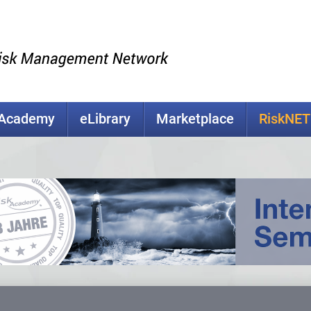
kAcademy
eLibrary
Marketplace
RiskNET