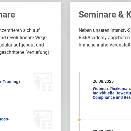
nare
Seminare & 
zentrieren sich auf
Neben unseren Intensiv-
und revolutionäre Wege
RiskAcademy angeboten we
odular aufgebaut und
branchennahe Veranstalt
geschrittene, Vertiefung).
26.08.2026
e-Training)
Webinar: Risikoman
Individuelle Bewert
Compliance und Resi
ages-