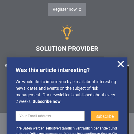
Register now
SOLUTION PROVIDER
Are you looking for a software solution or a service provider
Was this article interesting?
in the field of risk management, GRC, ICS or ISMS?
We use cookies to obtain anonymised
We would like to inform you by e-mail about interesting
information about the use of our website, so
news, dates and events on the subject of risk
Find a solution provider
that we can constantly improve our offer.
management. Our newsletter is published about every
Further Details can be found in our
2 weeks.
Subscribe now
.
Privacy policy
Deactivate
Activate cookies
Ihre Daten werden selbstverständlich vertraulich behandelt und
cookies