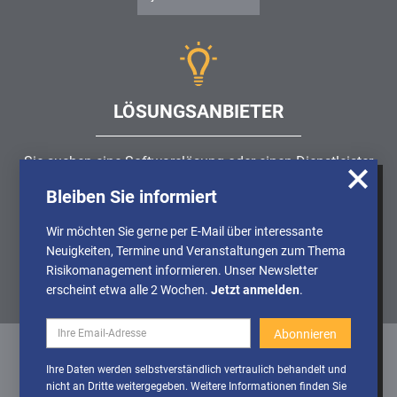
LÖSUNGSANBIETER
Sie suchen eine Softwarelösung oder einen Dienstleister
rund um die Themen
Risikomanagement
,
GRC
, IKS oder
Bleiben Sie informiert
Wir nutzen Cookies, um u.A. anonymisierte
ISMS?
Informationen über die Nutzung unserer
Wir möchten Sie gerne per E-Mail über interessante
Webseite zu erhalten und unser Angebot so
Neuigkeiten, Termine und Veranstaltungen zum Thema
Partner finden
stetig verbessern zu können. Weitere
Risikomanagement informieren. Unser Newsletter
Informationen finden Sie in unserer
erscheint etwa alle 2 Wochen.
Jetzt anmelden
.
Datenschutzerklärung
Cookies
Cookies aktivieren
Ihre Daten werden selbstverständlich vertraulich behandelt und
deaktivieren
nicht an Dritte weitergegeben. Weitere Informationen finden Sie
Datenschutz
/
Impressum
/
Sitemap