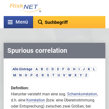
Menü
Spurious correlation
Alle Einträge
A
B
C
D
E
F
G
H
I
J
K
L
M
N
O
P
Q
R
S
T
U
V
W
X
Y
Z
Definition:
Hierunter versteht man eine sog.
Scheinkorrelation
,
d.h. eine
Korrelation
(bzw. eine Übereinstimmung
oder Entsprechung) zwischen zwei Größen, bei