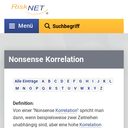
Menü
Nonsense Korrelation
Alle Einträge
A
B
C
D
E
F
G
H
I
J
K
L
M
N
O
P
Q
R
S
T
U
V
W
X
Y
Z
Definition:
Von einer "Nonsense
Korrelation
" spricht man
dann, wenn beispielsweise zwei Zeitreihen
unabhängig sind, aber eine hohe
Korrelation