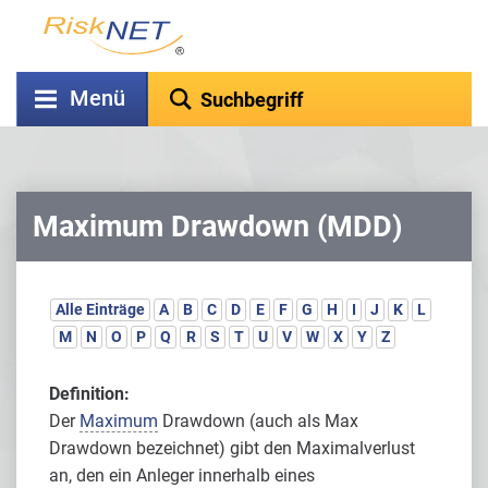
Menü
Maximum Drawdown (MDD)
Alle Einträge
A
B
C
D
E
F
G
H
I
J
K
L
M
N
O
P
Q
R
S
T
U
V
W
X
Y
Z
Definition:
Der
Maximum
Drawdown (auch als Max
Drawdown bezeichnet) gibt den Maximalverlust
an, den ein Anleger innerhalb eines