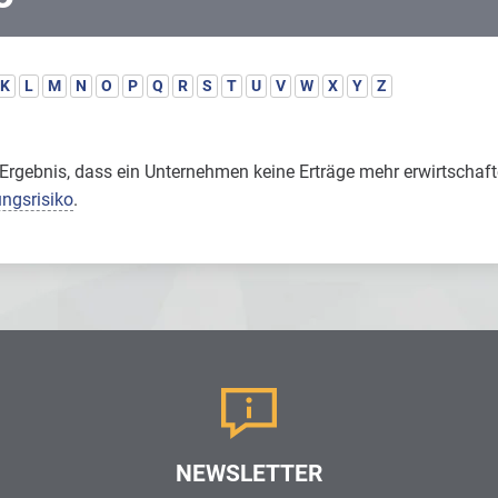
K
L
M
N
O
P
Q
R
S
T
U
V
W
X
Y
Z
Ergebnis, dass ein Unternehmen keine Erträge mehr erwirtschaf
ungsrisiko
.
NEWSLETTER