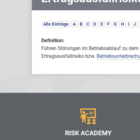
Alle Einträge
A
B
C
D
E
F
G
H
I
J
Definition:
Führen Störungen im Betriebsablauf zu dem 
Ertragsausfallrisiko bzw.
Betriebsunterbrech
RISK ACADEMY