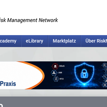
Academy
eLibrary
Marktplatz
Über Ris
o