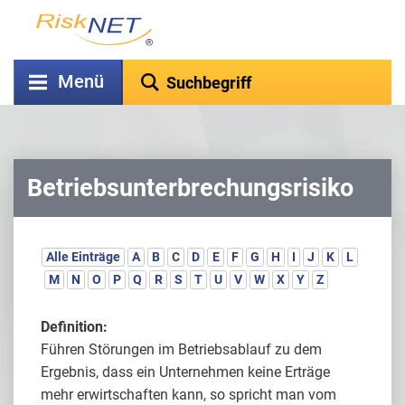
Menü
Betriebsunterbrechungsrisiko
Alle Einträge
A
B
C
D
E
F
G
H
I
J
K
L
M
N
O
P
Q
R
S
T
U
V
W
X
Y
Z
Definition:
Führen Störungen im Betriebsablauf zu dem
Ergebnis, dass ein Unternehmen keine Erträge
mehr erwirtschaften kann, so spricht man vom