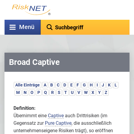
Menü
Broad Captive
Alle Einträge
A
B
C
D
E
F
G
H
I
J
K
L
M
N
O
P
Q
R
S
T
U
V
W
X
Y
Z
Definition:
Übernimmt eine
Captive
auch Drittrisiken (im
Gegensatz zur
Pure
Captive
, die ausschließlich
unternehmenseigene Risiken trägt), so eröffnen