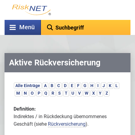
Menü
Aktive Rückversicherung
Alle Einträge
A
B
C
D
E
F
G
H
I
J
K
L
M
N
O
P
Q
R
S
T
U
V
W
X
Y
Z
Definition:
Indirektes / in Rückdeckung übernommenes
Geschäft (siehe
Rückversicherung
).