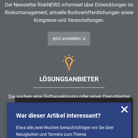
Der Newsletter RiskNEWS informiert über Entwicklungen im
Risikomanagement
, aktuelle Buchveröffentlichungen sowie
Kongresse und Veranstaltungen.
jetzt anmelden
LÖSUNGSANBIETER
Sie suchen eine Softwarelösung oder einen Dienstleister
rund um die Themen
Risikomanagement
,
GRC
, IKS oder
Wir nutzen Cookies, um u.A. anonymisierte
ISMS?
War dieser Artikel interessant?
Informationen über die Nutzung unserer
Webseite zu erhalten und unser Angebot so
Etwa alle zwei Wochen benachrichtigen wir Sie über
Partner finden
stetig verbessern zu können. Weitere
Neuigkeiten und Termine zum Thema