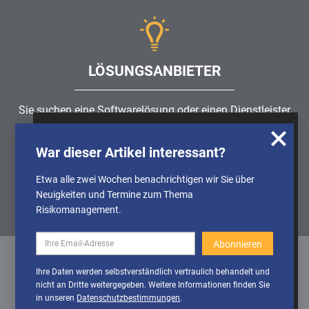
LÖSUNGSANBIETER
Sie suchen eine Softwarelösung oder einen Dienstleister
rund um die Themen
Risikomanagement
,
GRC
, IKS oder
Wir nutzen Cookies, um u.A. anonymisierte
ISMS?
War dieser Artikel interessant?
Informationen über die Nutzung unserer
Webseite zu erhalten und unser Angebot so
Etwa alle zwei Wochen benachrichtigen wir Sie über
Partner finden
stetig verbessern zu können. Weitere
Neuigkeiten und Termine zum Thema
Informationen finden Sie in unserer
Risikomanagement.
Datenschutzerklärung
Cookies
Cookies aktivieren
Ihre Daten werden selbstverständlich vertraulich behandelt und
deaktivieren
nicht an Dritte weitergegeben. Weitere Informationen finden Sie
Datenschutz
/
Impressum
/
Sitemap
in unseren
Datenschutzbestimmungen
.
© 1999 - 2026 RiskNET GmbH - The Risk Management Network