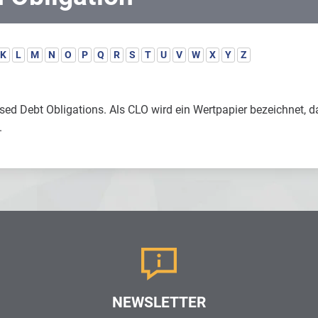
K
L
M
N
O
P
Q
R
S
T
U
V
W
X
Y
Z
ised Debt Obligations. Als CLO wird ein Wertpapier bezeichnet, d
.
NEWSLETTER