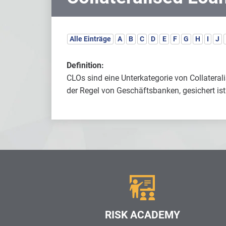
Alle Einträge
A
B
C
D
E
F
G
H
I
J
Definition:
CLOs sind eine Unterkategorie von Collateral
der Regel von Geschäftsbanken, gesichert ist
RISK ACADEMY