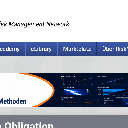
Academy
eLibrary
Marktplatz
Über Ris
n Obligation