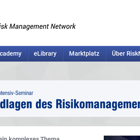
Academy
eLibrary
Marktplatz
Über Ris
 ein komplexes Thema