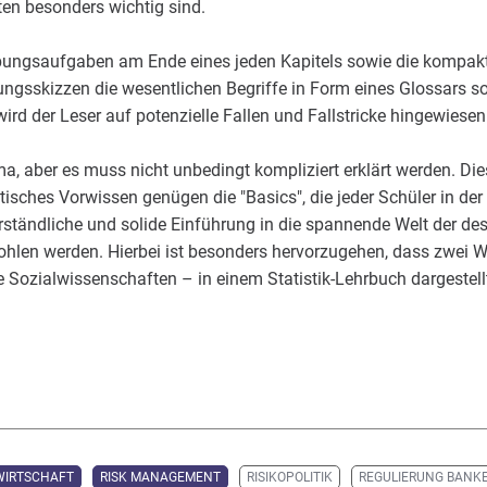
ten besonders wichtig sind.
bungsaufgaben am Ende eines jeden Kapitels sowie die kompakte
ngsskizzen die wesentlichen Begriffe in Form eines Glossars 
ird der Leser auf potenzielle Fallen und Fallstricke hingewiesen
ma, aber es muss nicht unbedingt kompliziert erklärt werden. Di
ches Vorwissen genügen die "Basics", die jeder Schüler in der 
ständliche und solide Einführung in die spannende Welt der des
ohlen werden. Hierbei ist besonders hervorzugehen, dass zwei 
e Sozialwissenschaften – in einem Statistik-Lehrbuch dargestell
WIRTSCHAFT
RISK MANAGEMENT
RISIKOPOLITIK
REGULIERUNG BANK