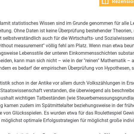
Rezensio
amit statistisches Wissen sind im Grunde genommen für alle Le
nleitung. Ohne Daten ist keine Überprüfung bestehender Theorien
lt selbstverständlich auch für die Wirtschafts- und Sozialwissen
ithout measurement" völlig fehl am Platz. Wenn man etwa beurt
weise Lebensstile der unteren Einkommensschichten substanzi
den, kann man sich nicht – wie in der "reinen" Mathematik – au
rn es bedarf der empirischen Überprüfung von Hypothesen, so 
tatistik schon in der Antike vor allem durch Volkszählungen in Er
 Staatswissenschaft verstanden, die überwiegend als beschreibe
haushalt wichtigen Tatbeständen (wie Steuerbemessungsgrundla
g kamen zudem im Spätmittelalter beziehungsweise in der früh
von Glücksspielen. Es wurden etwa für das Roulettespiel Gewi
, möglichst optimale Erfolgsstrategien für möglichst große indiv