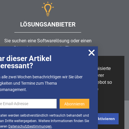
LÖSUNGSANBIETER
Sie suchen eine Softwarelösung oder einen
Dienstleister rund um die Themen
Risikomanagement
,
GRC
, IKS oder ISMS?
r dieser Artikel
teressant?
Wir nutzen Cookies, um u.A. anonymisierte
Partner finden
Informationen über die Nutzung unserer
 alle zwei Wochen benachrichtigen wir Sie über
Webseite zu erhalten und unser Angebot so
gkeiten und Termine zum Thema
stetig verbessern zu können. Weitere
komanagement.
Informationen finden Sie in unserer
Datenschutzerklärung
Daten werden selbstverständlich vertraulich behandelt und
Cookies deaktivieren
Cookies aktivieren
 an Dritte weitergegeben. Weitere Informationen finden Sie
seren
Datenschutzbestimmungen
.