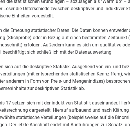
den die statistischen Grundlagen – sozusagen als "Warm up" – a
r Leser die Unterschiede zwischen deskriptiver und induktiver S
sche Einheiten vorgestellt.
m die Erhebung statistischer Daten. Die Daten können entweder 
ng (Stichprobe) oder in Bezug auf einen bestimmten Zeitpunkt 
gsschnitt) erfolgen. Außerdem kann es sich um qualitative oder
l beschäftigt sich schließlich mit der Datenauswertung.
ren sich auf die deskriptive Statistik. Ausgehend von ein- und b
erteilungen (mit entsprechenden statistischen Kennziffern), w
nter anderem in Form von Preis- und Mengenindizes) besprochen
emeninhalte zur deskriptiven Statistik ab.
is 17 setzen sich mit der induktiven Statistik auseinander. Hier
eitsrechnung dargestellt. Hierauf aufbauend und nach Klärung d
ewählte statistische Verteilungen (beispielsweise auf die Binomi
en. Der letzte Abschnitt endet mit Ausführungen zur Schätz- und