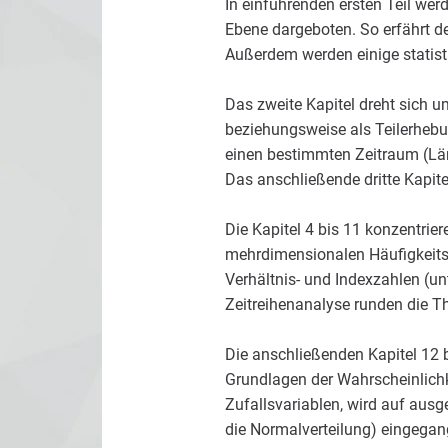
In einführenden ersten Teil wer
Ebene dargeboten. So erfährt de
Außerdem werden einige statisti
Das zweite Kapitel dreht sich u
beziehungsweise als Teilerhebu
einen bestimmten Zeitraum (Län
Das anschließende dritte Kapite
Die Kapitel 4 bis 11 konzentrie
mehrdimensionalen Häufigkeitsv
Verhältnis- und Indexzahlen (u
Zeitreihenanalyse runden die Th
Die anschließenden Kapitel 12 b
Grundlagen der Wahrscheinlichk
Zufallsvariablen, wird auf ausg
die Normalverteilung) eingegang