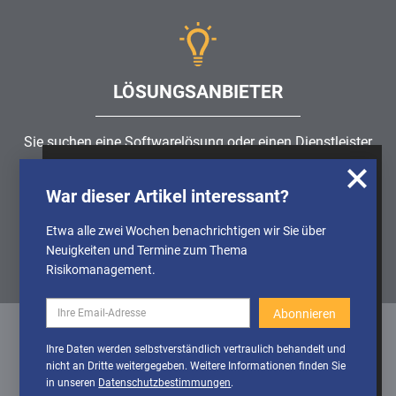
LÖSUNGSANBIETER
Sie suchen eine Softwarelösung oder einen Dienstleister
rund um die Themen
Risikomanagement
,
GRC
, IKS oder
Wir nutzen Cookies, um u.A. anonymisierte
ISMS?
War dieser Artikel interessant?
Informationen über die Nutzung unserer
Webseite zu erhalten und unser Angebot so
Etwa alle zwei Wochen benachrichtigen wir Sie über
Partner finden
stetig verbessern zu können. Weitere
Neuigkeiten und Termine zum Thema
Informationen finden Sie in unserer
Risikomanagement.
Datenschutzerklärung
Cookies
Cookies aktivieren
Ihre Daten werden selbstverständlich vertraulich behandelt und
deaktivieren
nicht an Dritte weitergegeben. Weitere Informationen finden Sie
Datenschutz
/
Impressum
/
Sitemap
in unseren
Datenschutzbestimmungen
.
© 1999 - 2026 RiskNET GmbH - The Risk Management Network