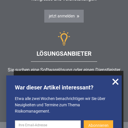
jetzt anmelden
LÖSUNGSANBIETER
Sie suchen eine Softwarelösung oder einen Dienstleister
rund um die Themen
Risikomanagement
,
GRC
, IKS oder
Wir nutzen Cookies, um u.A. anonymisierte
ISMS?
War dieser Artikel interessant?
Informationen über die Nutzung unserer
Webseite zu erhalten und unser Angebot so
Etwa alle zwei Wochen benachrichtigen wir Sie über
Partner finden
stetig verbessern zu können. Weitere
Neuigkeiten und Termine zum Thema
Informationen finden Sie in unserer
Risikomanagement.
Datenschutzerklärung