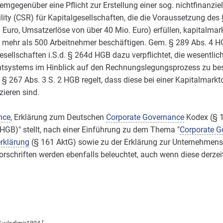
mgegenüber eine Pflicht zur Erstellung einer sog. nichtfinanziel
lity (CSR) für Kapitalgesellschaften, die die Voraussetzung des
uro, Umsatzerlöse von über 40 Mio. Euro) erfüllen, kapitalmarkt
 mehr als 500 Arbeitnehmer beschäftigen. Gem. § 289 Abs. 4 H
gesellschaften i.S.d. § 264d HGB dazu verpflichtet, die wesentli
systems im Hinblick auf den Rechnungslegungsprozess zu besch
 § 267 Abs. 3 S. 2 HGB regelt, dass diese bei einer Kapitalmarkt
zieren sind.
nce
, Erklärung zum Deutschen
Corporate Governance
Kodex (§ 1
GB)" stellt, nach einer Einführung zu dem Thema "
Corporate G
rklärung
(§ 161 AktG) sowie zu der Erklärung zur Unternehmens
orschriften werden ebenfalls beleuchtet, auch wenn diese derze