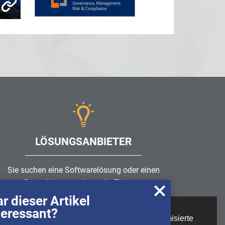
LÖSUNGSANBIETER
Sie suchen eine Softwarelösung oder einen
Dienstleister rund um die Themen
Risikomanagement
,
GRC
, IKS oder ISMS?
r dieser Artikel
teressant?
Wir nutzen Cookies, um u.A. anonymisierte
Partner finden