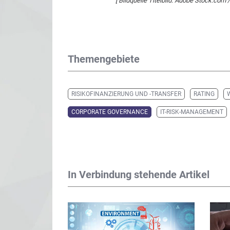
[ Bildquelle Titelbild: Adobe Stock.com 
Themengebiete
RISIKOFINANZIERUNG UND -TRANSFER
RATING
CORPORATE GOVERNANCE
IT-RISK-MANAGEMENT
In Verbindung stehende Artikel