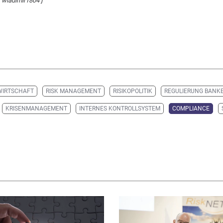
/ wladimir1804 ]
WIRTSCHAFT
RISK MANAGEMENT
RISIKOPOLITIK
REGULIERUNG BANK
KRISENMANAGEMENT
INTERNES KONTROLLSYSTEM
COMPLIANCE