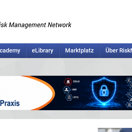
Academy
eLibrary
Marktplatz
Über Ris