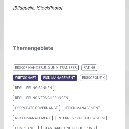
[Bildquelle: iStockPhoto]
Themengebiete
RISIKOFINANZIERUNG UND -TRANSFER
RATING
WIRTSCHAFT
RISK MANAGEMENT
RISIKOPOLITIK
REGULIERUNG BANKEN
REGULIERUNG VERSICHERUNGEN
CORPORATE GOVERNANCE
IT-RISK-MANAGEMENT
KRISENMANAGEMENT
INTERNES KONTROLLSYSTEM
COMPLIANCE
STANDARDS UND REGULIERUNG