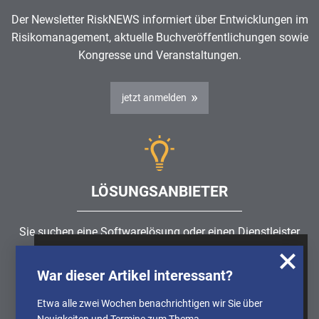
Der Newsletter RiskNEWS informiert über Entwicklungen im
Risikomanagement
, aktuelle Buchveröffentlichungen sowie
Kongresse und Veranstaltungen.
jetzt anmelden
LÖSUNGSANBIETER
Sie suchen eine Softwarelösung oder einen Dienstleister
rund um die Themen
Risikomanagement
,
GRC
, IKS oder
Wir nutzen Cookies, um u.A. anonymisierte
ISMS?
War dieser Artikel interessant?
Informationen über die Nutzung unserer
Webseite zu erhalten und unser Angebot so
Etwa alle zwei Wochen benachrichtigen wir Sie über
Partner finden
stetig verbessern zu können. Weitere