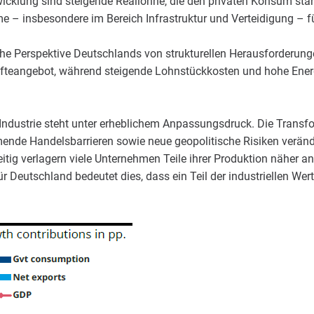
twicklung sind steigende Reallöhne, die den privaten Konsum stär
e – insbesondere im Bereich Infrastruktur und Verteidigung – f
iche Perspektive Deutschlands von strukturellen Herausforderun
äfteangebot, während steigende Lohnstückkosten und hohe Energi
 Industrie steht unter erheblichem Anpassungsdruck. Die Transf
mende Handelsbarrieren sowie neue geopolitische Risiken veränd
itig verlagern viele Unternehmen Teile ihrer Produktion näher a
ür Deutschland bedeutet dies, dass ein Teil der industriellen We