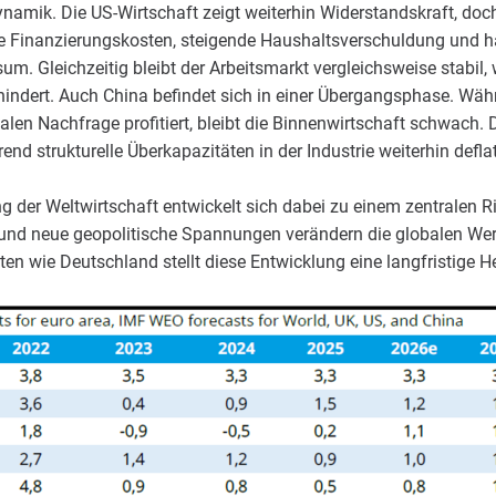
namik. Die US-Wirtschaft zeigt weiterhin Widerstandskraft, doch
e Finanzierungskosten, steigende Haushaltsverschuldung und ha
m. Gleichzeitig bleibt der Arbeitsmarkt vergleichsweise stabil,
hindert. Auch China befindet sich in einer Übergangsphase. Wäh
alen Nachfrage profitiert, bleibt die Binnenwirtschaft schwach. 
nd strukturelle Überkapazitäten in der Industrie weiterhin defl
er Weltwirtschaft entwickelt sich dabei zu einem zentralen Ris
 und neue geopolitische Spannungen verändern die globalen Wer
ften wie Deutschland stellt diese Entwicklung eine langfristige 