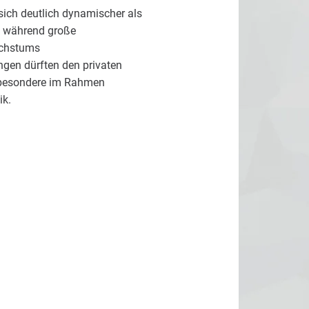
sich deutlich dynamischer als
k, während große
achstums
gen dürften den privaten
nsbesondere im Rahmen
ik.