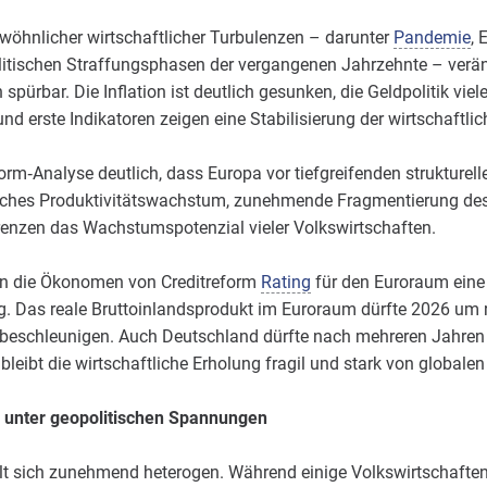
öhnlicher wirtschaftlicher Turbulenzen – darunter
Pandemie
, 
olitischen Straffungsphasen der vergangenen Jahrzehnte – verän
rbar. Die Inflation ist deutlich gesunken, die Geldpolitik viel
 erste Indikatoren zeigen eine Stabilisierung der wirtschaftlich
form‑Analyse deutlich, dass Europa vor tiefgreifenden strukturel
ches Produktivitätswachstum, zunehmende Fragmentierung des
enzen das Wachstumspotenzial vieler Volkswirtschaften.
en die Ökonomen von Creditreform
Rating
für den Euroraum eine
. Das reale Bruttoinlandsprodukt im Euroraum dürfte 2026 um 
t beschleunigen. Auch Deutschland dürfte nach mehreren Jahre
leibt die wirtschaftliche Erholung fragil und stark von globale
 unter geopolitischen Spannungen
lt sich zunehmend heterogen. Während einige Volkswirtschaften 