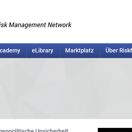
Academy
eLibrary
Marktplatz
Über Ris
geopolitische Unsicherheit