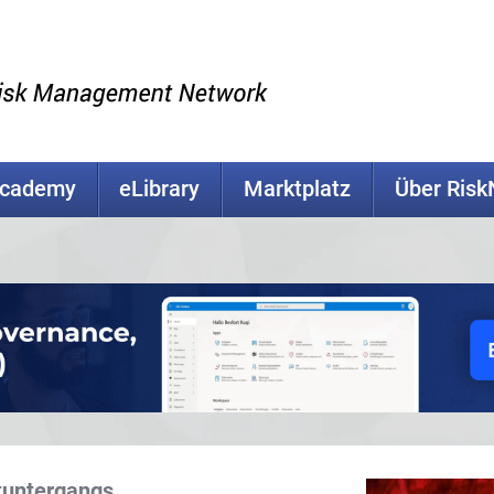
Academy
eLibrary
Marktplatz
Über Ris
tuntergangs