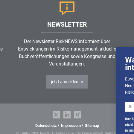
NEWSLETTER
Der Newsletter RiskNEWS informiert über
te
Entwicklungen im
Risikomanagement
, aktuelle
Buchveröffentlichungen sowie Kongresse und
Wa
Veranstaltungen.
in
Etwa
jetzt anmelden
Neui
Risi
Ihre 
nicht
Datenschutz
/
Impressum
/
Sitemap
in un
© 1999 - 2026 RiskNET GmbH - The Risk Management Network