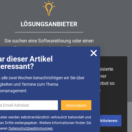
LÖSUNGSANBIETER
Sie suchen eine Softwarelösung oder einen
Dienstleister rund um die Themen
Risikomanagement
,
GRC
, IKS oder ISMS?
r dieser Artikel
teressant?
Wir nutzen Cookies, um u.A. anonymisierte
Partner finden
Informationen über die Nutzung unserer
 alle zwei Wochen benachrichtigen wir Sie über
Webseite zu erhalten und unser Angebot so
gkeiten und Termine zum Thema
stetig verbessern zu können. Weitere
komanagement.
Informationen finden Sie in unserer
Datenschutzerklärung
Daten werden selbstverständlich vertraulich behandelt und
Cookies deaktivieren
Cookies aktivieren
 an Dritte weitergegeben. Weitere Informationen finden Sie
seren
Datenschutzbestimmungen
.