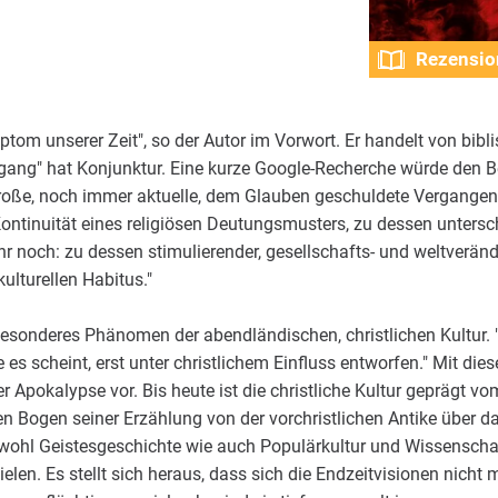
Rezensio
ptom unserer Zeit", so der Autor im Vorwort. Er handelt von bib
gang" hat Konjunktur. Eine kurze Google-Recherche würde den Be
roße, noch immer aktuelle, dem Glauben geschuldete Vergangenhei
Kontinuität eines religiösen Deutungsmusters, zu dessen unters
 noch: zu dessen stimulierender, gesellschafts- und weltverände
lturellen Habitus."
esonderes Phänomen der abendländischen, christlichen Kultur. "
ie es scheint, erst unter christlichem Einfluss entworfen." Mit di
Apokalypse vor. Bis heute ist die christliche Kultur geprägt vo
 Bogen seiner Erzählung von der vorchristlichen Antike über das
wohl Geistesgeschichte wie auch Populärkultur und Wissenschaf
ielen. Es stellt sich heraus, dass sich die Endzeitvisionen nicht 