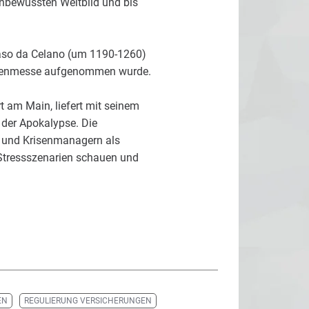
unbewussten Weltbild und bis
maso da Celano (um 1190-1260)
e Totenmesse aufgenommen wurde.
rt am Main, liefert mit seinem
 der Apokalypse. Die
- und Krisenmanagern als
 Stressszenarien schauen und
EN
REGULIERUNG VERSICHERUNGEN