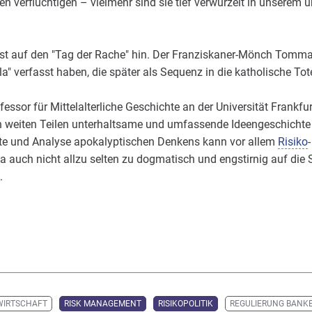
n verflüchtigen – vielmehr sind sie tief verwurzelt in unserem 
eist auf den "Tag der Rache" hin. Der Franziskaner-Mönch Tom
 illa" verfasst haben, die später als Sequenz in die katholisch
fessor für Mittelalterliche Geschichte an der Universität Frankfu
 in weiten Teilen unterhaltsame und umfassende Ideengeschichte
hte und Analyse apokalyptischen Denkens kann vor allem
Risiko
a auch nicht allzu selten zu dogmatisch und engstirnig auf die
.
WIRTSCHAFT
RISK MANAGEMENT
RISIKOPOLITIK
REGULIERUNG BANK