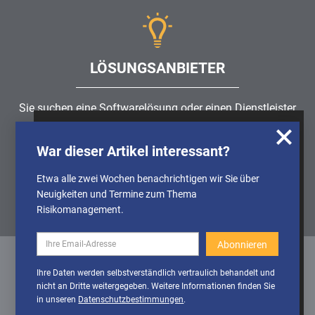
LÖSUNGSANBIETER
Sie suchen eine Softwarelösung oder einen Dienstleister
rund um die Themen
Risikomanagement
,
GRC
, IKS oder
Wir nutzen Cookies, um u.A. anonymisierte
ISMS?
War dieser Artikel interessant?
Informationen über die Nutzung unserer
Webseite zu erhalten und unser Angebot so
Etwa alle zwei Wochen benachrichtigen wir Sie über
Partner finden
stetig verbessern zu können. Weitere
Neuigkeiten und Termine zum Thema
Informationen finden Sie in unserer
Risikomanagement.
Datenschutzerklärung
Cookies
Cookies aktivieren
Ihre Daten werden selbstverständlich vertraulich behandelt und
deaktivieren
nicht an Dritte weitergegeben. Weitere Informationen finden Sie
Datenschutz
/
Impressum
/
Sitemap
in unseren
Datenschutzbestimmungen
.
© 1999 - 2026 RiskNET GmbH - The Risk Management Network