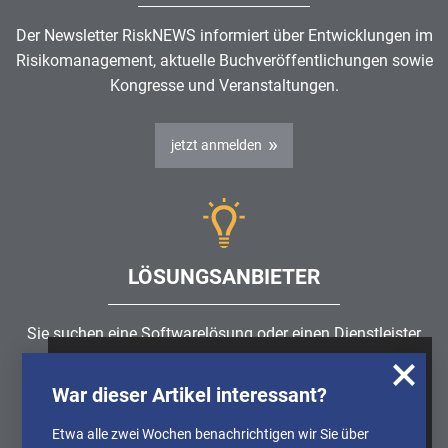
Der Newsletter RiskNEWS informiert über Entwicklungen im
Risikomanagement
, aktuelle Buchveröffentlichungen sowie
Kongresse und Veranstaltungen.
jetzt anmelden
LÖSUNGSANBIETER
Sie suchen eine Softwarelösung oder einen Dienstleister
rund um die Themen
Risikomanagement
,
GRC
, IKS oder
Wir nutzen Cookies, um u.A. anonymisierte
ISMS?
War dieser Artikel interessant?
Informationen über die Nutzung unserer
Webseite zu erhalten und unser Angebot so
Etwa alle zwei Wochen benachrichtigen wir Sie über
Partner finden