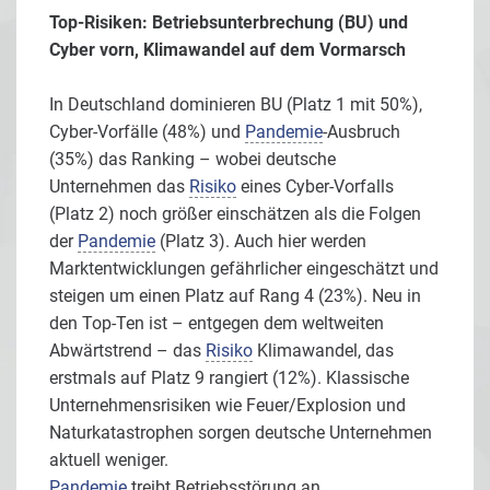
Top-Risiken: Betriebsunterbrechung (BU) und
Cyber vorn, Klimawandel auf dem Vormarsch
In Deutschland dominieren BU (Platz 1 mit 50%),
Cyber-Vorfälle (48%) und
Pandemie
-Ausbruch
(35%) das Ranking – wobei deutsche
Unternehmen das
Risiko
eines Cyber-Vorfalls
(Platz 2) noch größer einschätzen als die Folgen
der
Pandemie
(Platz 3). Auch hier werden
Marktentwicklungen gefährlicher eingeschätzt und
steigen um einen Platz auf Rang 4 (23%). Neu in
den Top-Ten ist – entgegen dem weltweiten
Abwärtstrend – das
Risiko
Klimawandel, das
erstmals auf Platz 9 rangiert (12%). Klassische
Unternehmensrisiken wie Feuer/Explosion und
Naturkatastrophen sorgen deutsche Unternehmen
aktuell weniger.
Pandemie
treibt Betriebsstörung an