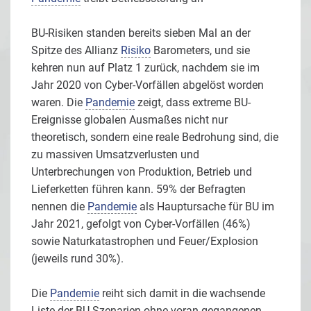
BU-Risiken standen bereits sieben Mal an der
Spitze des Allianz
Risiko
Barometers, und sie
kehren nun auf Platz 1 zurück, nachdem sie im
Jahr 2020 von Cyber-Vorfällen abgelöst worden
waren. Die
Pandemie
zeigt, dass extreme BU-
Ereignisse globalen Ausmaßes nicht nur
theoretisch, sondern eine reale Bedrohung sind, die
zu massiven Umsatzverlusten und
Unterbrechungen von Produktion, Betrieb und
Lieferketten führen kann. 59% der Befragten
nennen die
Pandemie
als Hauptursache für BU im
Jahr 2021, gefolgt von Cyber-Vorfällen (46%)
sowie Naturkatastrophen und Feuer/Explosion
(jeweils rund 30%).
Die
Pandemie
reiht sich damit in die wachsende
Liste der BU-Szenarien ohne voran gegangenen