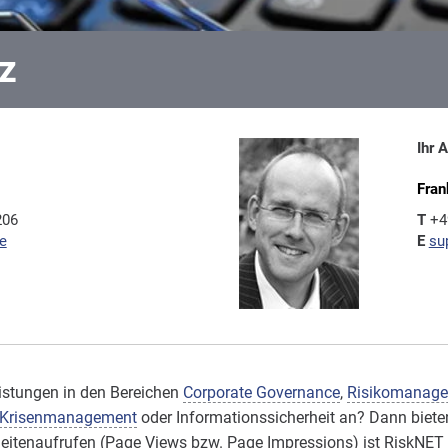
z
Ihr 
Fran
206
T
+4
e
E
su
eistungen in den Bereichen
Corporate Governance
,
Risikomanag
Krisenmanagement
oder Informationssicherheit an? Dann biete
n Seitenaufrufen (Page Views bzw. Page Impressions) ist RiskN