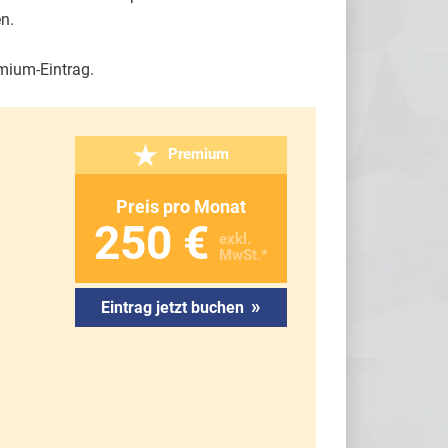
n.
emium-Eintrag.
Premium
Preis pro Monat
250 €
exkl.
MwSt.*
»
Eintrag jetzt buchen