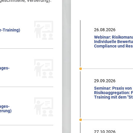
geschrittene, Vertiefung).
26.08.2026
e-Training)
Webinar: Risikoman
Individuelle Bewert
Compliance und Resi
ages-
29.09.2026
Seminar: Praxis von
Risikoaggregation: F
Training mit dem "St
ages-
ierung)
27.10.2026