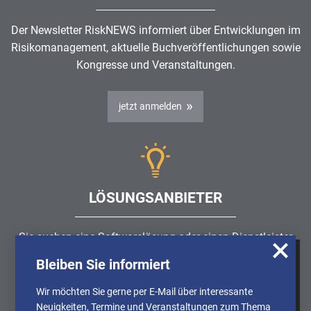
Der Newsletter RiskNEWS informiert über Entwicklungen im
Risikomanagement
, aktuelle Buchveröffentlichungen sowie
Kongresse und Veranstaltungen.
jetzt anmelden
LÖSUNGSANBIETER
Sie suchen eine Softwarelösung oder einen Dienstleister
rund um die Themen
Risikomanagement
,
GRC
, IKS oder
Bleiben Sie informiert
Wir nutzen Cookies, um u.A. anonymisierte
ISMS?
Informationen über die Nutzung unserer
Wir möchten Sie gerne per E-Mail über interessante
Webseite zu erhalten und unser Angebot so
Neuigkeiten, Termine und Veranstaltungen zum Thema