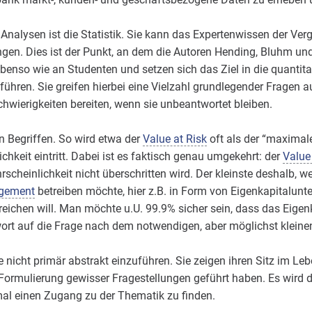
 Analysen ist die Statistik. Sie kann das Expertenwissen der Ve
n. Dies ist der Punkt, an dem die Autoren Hending, Bluhm und
benso wie an Studenten und setzen sich das Ziel in die quantit
hren. Sie greifen hierbei eine Vielzahl grundlegender Fragen auf
hwierigkeiten bereiten, wenn sie unbeantwortet bleiben.
n Begriffen. So wird etwa der
Value at Risk
oft als der “maximale
chkeit eintritt. Dabei ist es faktisch genau umgekehrt: der
Value 
scheinlichkeit nicht überschritten wird. Der kleinste deshalb, w
gement
betreiben möchte, hier z.B. in Form von Eigenkapitalunt
reichen will. Man möchte u.U. 99.9% sicher sein, dass das Eigen
wort auf die Frage nach dem notwendigen, aber möglichst kleinen
nicht primär abstrakt einzuführen. Sie zeigen ihren Sitz im Leb
Formulierung gewisser Fragestellungen geführt haben. Es wird d
mal einen Zugang zu der Thematik zu finden.