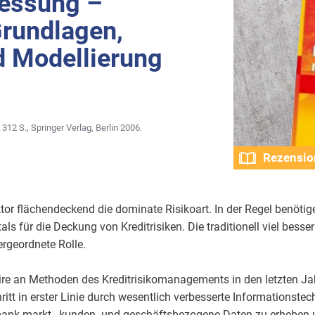
messung –
Grundlagen,
 Modellierung
 312 S., Springer Verlag, Berlin 2006.
Rezensio
tor flächendeckend die dominate Risikoart. In der Regel benöti
als für die Deckung von Kreditrisiken. Die traditionell viel besse
rgeordnete Rolle.
ire an Methoden des Kreditrisikomanagements in den letzten Jah
itt in erster Linie durch wesentlich verbesserte Informationstech
tbank markt-, kunden- und geschäftsbezogene Daten zu erheben