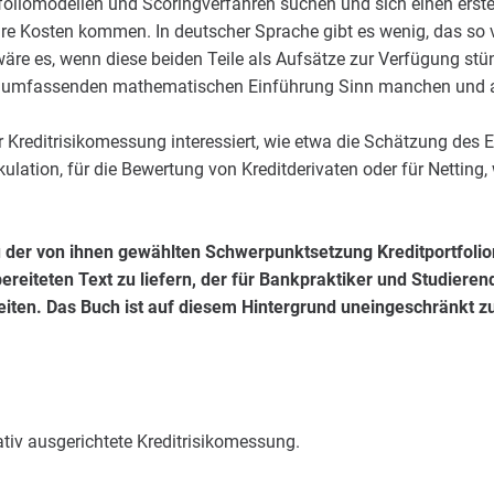
tfoliomodellen und Scoringverfahren suchen und sich einen erst
hre Kosten kommen. In deutscher Sprache gibt es wenig, das so ve
wäre es, wenn diese beiden Teile als Aufsätze zur Verfügung st
 umfassenden mathematischen Einführung Sinn manchen und al
r Kreditrisikomessung interessiert, wie etwa die Schätzung des 
ulation, für die Bewertung von Kreditderivaten oder für Netting,
u der von ihnen gewählten Schwerpunktsetzung Kreditportfoli
bereiteten Text zu liefern, der für Bankpraktiker und Studiere
eiten. Das Buch ist auf diesem Hintergrund uneingeschränkt z
ativ ausgerichtete Kreditrisikomessung.