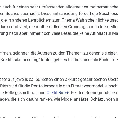
 auch für einen sehr umfassenden allgemeinen mathematischen T
zen Buches ausmacht. Diese Entscheidung fördert die Geschlosse
n, die in anderen Lehrbüchern zum Thema Wahrscheinlichkeitsrec
adurch motiviert, die mathematischen Grundlagen mit einem Mi
ng nach aber immer noch viele Leser, die keine Affinität für Ma
men, gelangen die Autoren zu den Themen, zu denen sie eigent
„Kreditrisikomessung“ lautet, geht es hierbei ausschließlich um 
Leser auf jeweils ca. 50 Seiten einen akkurat geschriebenen Über
 Dies sind für die Portfoliomodelle das Firmenwertmodell einschl
de Rolle gespielt hat, und
Credit Risk+
. Bei den Scoringmodellen is
Fragen, die sich darum ranken, wie Modellansätze, Schätzungen 