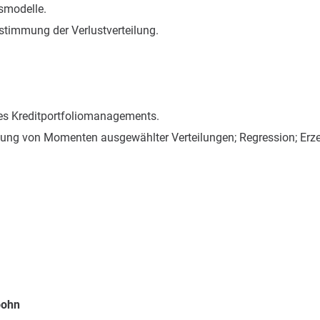
smodelle.
timmung der Verlustverteilung.
es Kreditportfoliomanagements.
eitung von Momenten ausgewählter Verteilungen; Regression; Erz
pohn