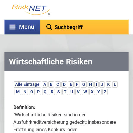
Menü
Wirtschaftliche Risiken
Alle Einträge
A
B
C
D
E
F
G
H
I
J
K
L
M
N
O
P
Q
R
S
T
U
V
W
X
Y
Z
Definition:
"Wirtschaftliche Risiken sind in der
Ausfuhrkreditversicherung gedeckt; insbesondere
Eröffnung eines Konkurs- oder