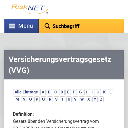
Menü
Versicherungsvertragsgesetz
(VVG)
Alle Einträge
A
B
C
D
E
F
G
H
I
J
K
L
M
N
O
P
Q
R
S
T
U
V
W
X
Y
Z
Definition:
Gesetz über den Versicherungsvertrag vom