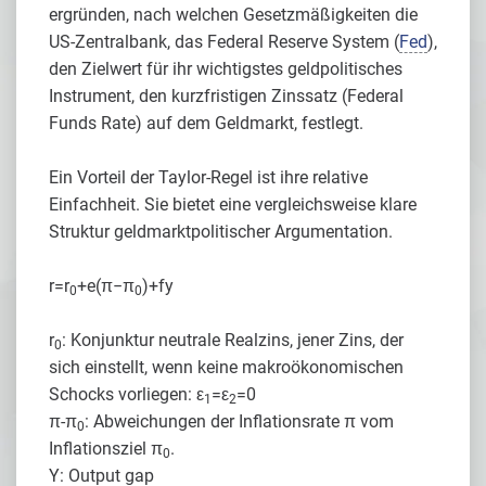
ergründen, nach welchen Gesetzmäßigkeiten die
US-Zentralbank, das Federal Reserve System (
Fed
),
den Zielwert für ihr wichtigstes geldpolitisches
Instrument, den kurzfristigen Zinssatz (Federal
Funds Rate) auf dem Geldmarkt, festlegt.
Ein Vorteil der Taylor-Regel ist ihre relative
Einfachheit. Sie bietet eine vergleichsweise klare
Struktur geldmarktpolitischer Argumentation.
r=r
+e(π−π
)+fy
0
0
r
: Konjunktur neutrale Realzins, jener Zins, der
0
sich einstellt, wenn keine makroökonomischen
Schocks vorliegen: ε
=ε
=0
1
2
π-π
: Abweichungen der Inflationsrate π vom
0
Inflationsziel π
.
0
Y: Output gap