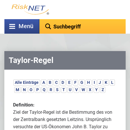
Menü
Taylor-Regel
Alle Einträge
A
B
C
D
E
F
G
H
I
J
K
L
M
N
O
P
Q
R
S
T
U
V
W
X
Y
Z
Definition:
Ziel der Taylor-Regel ist die Bestimmung des von
der Zentralbank gesetzten Leitzins. Ursprünglich
versuchte der US-Ökonomen John B. Taylor zu