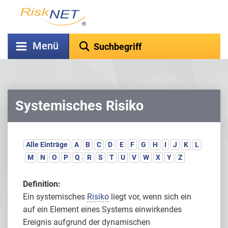
Menü
Systemisches Risiko
Alle Einträge
A
B
C
D
E
F
G
H
I
J
K
L
M
N
O
P
Q
R
S
T
U
V
W
X
Y
Z
Definition:
Ein systemisches
Risiko
liegt vor, wenn sich ein
auf ein Element eines Systems einwirkendes
Ereignis aufgrund der dynamischen