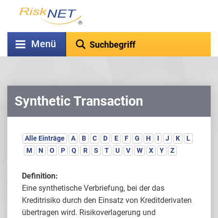
Menü
Synthetic Transaction
Alle Einträge
A
B
C
D
E
F
G
H
I
J
K
L
M
N
O
P
Q
R
S
T
U
V
W
X
Y
Z
Definition:
Eine synthetische Verbriefung, bei der das
Kreditrisiko durch den Einsatz von Kreditderivaten
übertragen wird. Risikoverlagerung und