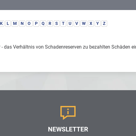
K
L
M
N
O
P
Q
R
S
T
U
V
W
X
Y
Z
rer - das Verhältnis von Schadenreserven zu bezahlten Schäden ei
NEWSLETTER