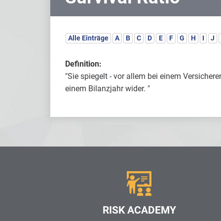
Alle Einträge
A
B
C
D
E
F
G
H
I
J
Definition:
"Sie spiegelt - vor allem bei einem Versiche
einem Bilanzjahr wider. "
RISK ACADEMY