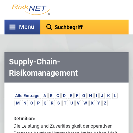
Menü
Supply-Chain-
Risikomanagement
Alle Einträge
A
B
C
D
E
F
G
H
I
J
K
L
M
N
O
P
Q
R
S
T
U
V
W
X
Y
Z
Definition:
Die Leistung und Zuverlässigkeit der operativen