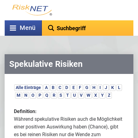
Menü
Spekulative Risiken
Alle Einträge
A
B
C
D
E
F
G
H
I
J
K
L
M
N
O
P
Q
R
S
T
U
V
W
X
Y
Z
Definition:
Während spekulative Risiken auch die Möglichkeit
einer positiven Auswirkung haben (Chance), gibt
es bei reinen Risiken nur die Wende zum