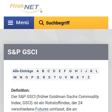
Menü
S&P GSCI
Alle Einträge
A
B
C
D
E
F
G
H
I
J
K
L
M
N
O
P
Q
R
S
T
U
V
W
X
Y
Z
Definition:
Der S&P GSCI (früher Goldman Sachs Commodity
Index, GSCI) ist ein Rohstoffindex, der 24
verschiedene
Futures
umfasst, die an