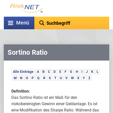
Menü
Sortino Ratio
Alle Einträge
A
B
C
D
E
F
G
H
I
J
K
L
M
N
O
P
Q
R
S
T
U
V
W
X
Y
Z
Definition:
Das Sortino Ratio ist ein Maß für den
risikobereinigten Gewinn einer Geldanlage. Es ist
eine Modifikation des Sharpe Ratio. Während das