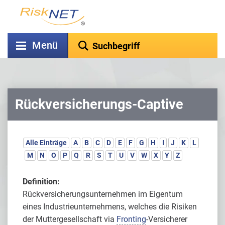
Menü
Rückversicherungs-Captive
Alle Einträge
A
B
C
D
E
F
G
H
I
J
K
L
M
N
O
P
Q
R
S
T
U
V
W
X
Y
Z
Definition:
Rückversicherungsunternehmen im Eigentum
eines Industrieunternehmens, welches die Risiken
der Muttergesellschaft via
Fronting
-Versicherer