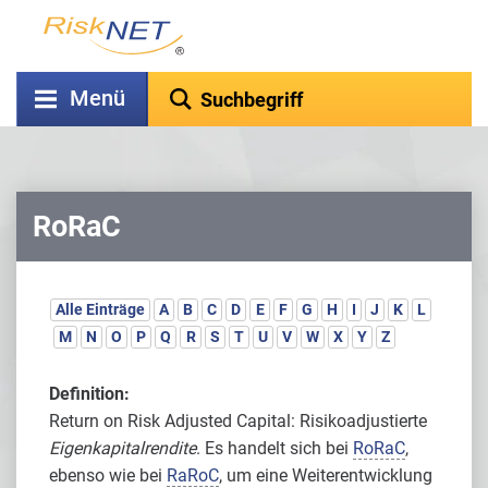
Menü
RoRaC
Alle Einträge
A
B
C
D
E
F
G
H
I
J
K
L
M
N
O
P
Q
R
S
T
U
V
W
X
Y
Z
Definition:
Return on Risk Adjusted Capital: Risikoadjustierte
Eigenkapitalrendite
. Es handelt sich bei
RoRaC
,
ebenso wie bei
RaRoC
, um eine Weiterentwicklung