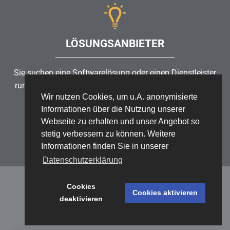
LÖSUNGSANBIETER
Sie suchen eine Softwarelösung oder einen Dienstleister
rund um die Themen
Risikomanagement
,
GRC
, IKS oder
Wir nutzen Cookies, um u.A. anonymisierte
ISMS?
Informationen über die Nutzung unserer
Webseite zu erhalten und unser Angebot so
Partner finden
stetig verbessern zu können. Weitere
Informationen finden Sie in unserer
Datenschutzerklärung
Cookies
Cookies aktivieren
deaktivieren
Datenschutz
/
Impressum
/
Sitemap
© 1999 - 2026 RiskNET GmbH - The Risk Management Network