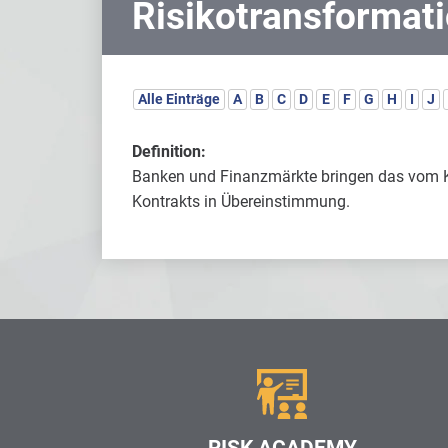
Risikotransformat
Alle Einträge
A
B
C
D
E
F
G
H
I
J
Definition:
Banken und Finanzmärkte bringen das vom K
Kontrakts in Übereinstimmung.