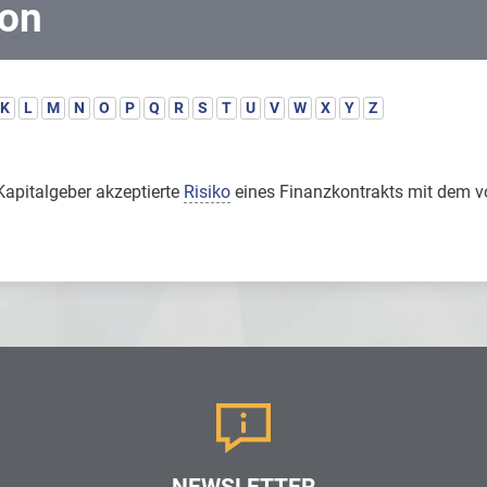
ion
K
L
M
N
O
P
Q
R
S
T
U
V
W
X
Y
Z
apitalgeber akzeptierte
Risiko
eines Finanzkontrakts mit dem 